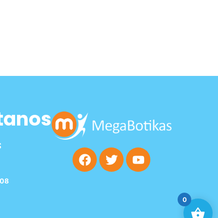
tanos
s
208
0