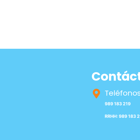
Contác
Teléfono
989 183 219
RRHH: 989 183 