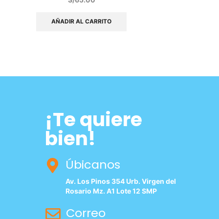
AÑADIR AL CARRITO
¡Te quiere
bien!
Úbicanos
Av. Los Pinos 354 Urb. Virgen del
Rosario Mz. A1 Lote 12 SMP
Correo