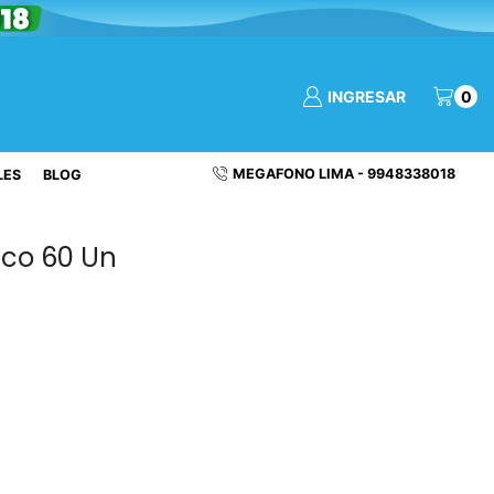
INGRESAR
0
MEGAFONO LIMA - 9948338018
LES
BLOG
sco 60 Un